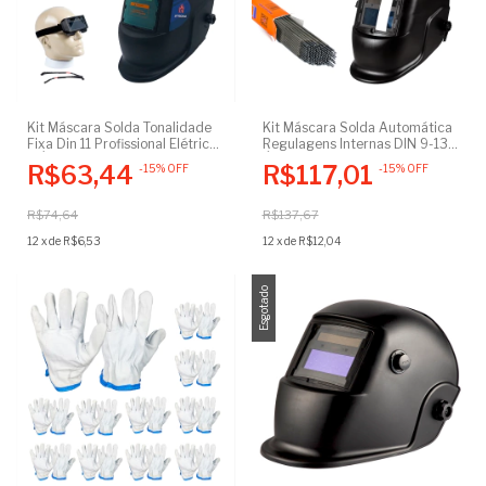
Kit Máscara Solda Tonalidade
Kit Máscara Solda Automática
Fixa Din 11 Profissional Elétrica
Regulagens Internas DIN 9-13 +
+ Óculos Soldador
Óculos Soldador
R$63,44
R$117,01
-
15
%
OFF
-
15
%
OFF
Escurecimento Automático
Escurecimento Automático +
Eletrodos 6013
R$74,64
R$137,67
12
x
de
R$6,53
12
x
de
R$12,04
Esgotado