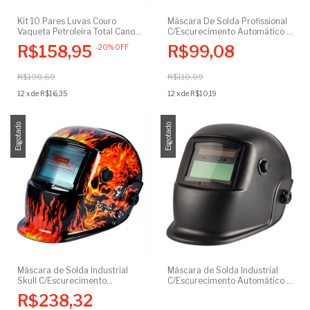
Kit 10 Pares Luvas Couro
Máscara De Solda Profissional
Vaqueta Petroleira Total Cano
C/Escurecimento Automático -
Curto Reforçada Proteção Epi
Visão Normal
R$158,95
R$99,08
-
20
%
OFF
Ca
R$198,69
R$110,09
12
x
de
R$16,35
12
x
de
R$10,19
Esgotado
Esgotado
Máscara de Solda Industrial
Máscara de Solda Industrial
Skull C/Escurecimento
C/Escurecimento Automático -
Automático - Visão True Color
Visão True Color
R$238,32