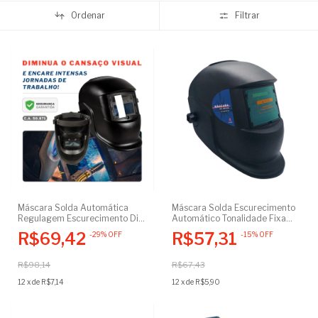
Ordenar
Filtrar
Máscara Solda Automática
Máscara Solda Escurecimento
Regulagem Escurecimento Din
Automático Tonalidade Fixa
9 A 13 Profissional Elétrica
Din 11 Profissional Elétrica
R$69,42
R$57,31
-
29
%
OFF
-
15
%
OFF
R$98,14
R$67,43
12
x
de
R$7,14
12
x
de
R$5,90