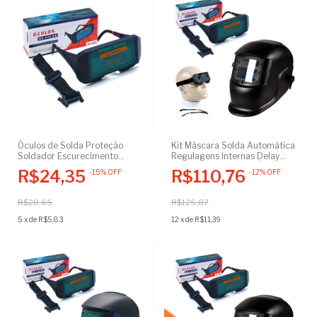
Óculos de Solda Proteção
Kit Máscara Solda Automática
Soldador Escurecimento
Regulagens Internas Delay
Automático DIN 3-11
Sensibilidade 9-13 + Óculos
R$24,35
R$110,76
-
15
%
OFF
-
12
%
OFF
Soldador Escurecimento
Automático
R$28,65
R$125,87
5
x
de
R$5,83
12
x
de
R$11,39