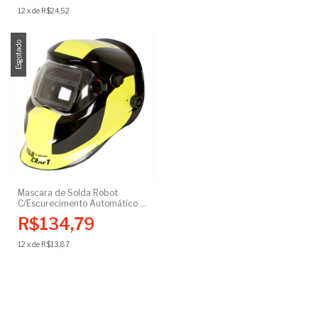
12
x
de
R$24,52
Esgotado
Mascara de Solda Robot
C/Escurecimento Automático e
Regulagem 9-13
R$134,79
12
x
de
R$13,87