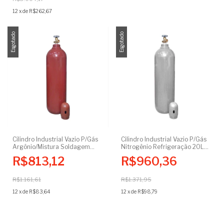
12
x
de
R$262,67
Esgotado
Esgotado
Cilindro Industrial Vazio P/Gás
Cilindro Industrial Vazio P/Gás
Argônio/Mistura Soldagem
Nitrogênio Refrigeração 20L
MIG/TIG 20L 3m³ Certificado
3m³ Certificado
R$813,12
R$960,36
R$1.161,61
R$1.371,95
12
x
de
R$83,64
12
x
de
R$98,79