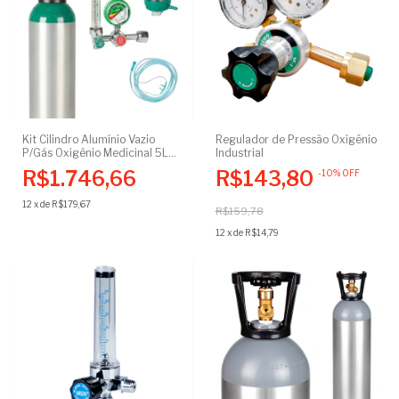
Kit Cilindro Alumínio Vazio
Regulador de Pressão Oxigênio
P/Gás Oxigênio Medicinal 5L
Industrial
Certificado + Regulador de
R$1.746,66
R$143,80
-
10
%
OFF
Pressão C/Fluxômetro, Cateter
Nasal C/Extensão e
12
x
de
R$179,67
Umidificador
R$159,78
12
x
de
R$14,79