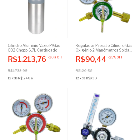
Cilindro Alumínio Vazio P/Gás
Regulador Pressão Cilindro Gás
CO2 Chopp 6,7L Certificado
Oxigênio 2 Manômetros Solda
Oxiacetilênica Corte Brasagem
R$1.213,76
R$90,44
-
30
%
OFF
-
25
%
OFF
Maçarico
R$1.733,95
R$120,58
12
x
de
R$124,86
12
x
de
R$9,30