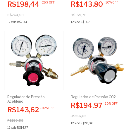
0-15 Lpm Corpo em Latão
TIG
R$198,44
R$143,80
-
25
%
OFF
-
10
%
OFF
Oxigenoterapia
R$264,58
R$159,78
12
x
de
R$20,41
12
x
de
R$14,79
Regulador de Pressão
Regulador de Pressão CO2
Acetileno
R$194,97
-
10
%
OFF
R$143,62
-
10
%
OFF
R$216,63
R$159,58
12
x
de
R$20,06
12
x
de
R$14,77