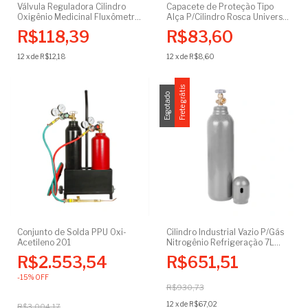
Válvula Reguladora Cilindro
Capacete de Proteção Tipo
Oxigênio Medicinal Fluxômetro
Alça P/Cilindro Rosca Universal
0-15 Lpm Oxigenoterapia
W80 X 11FPP
R$118,39
R$83,60
12
x
de
R$12,18
12
x
de
R$8,60
Frete grátis
Esgotado
Conjunto de Solda PPU Oxi-
Cilindro Industrial Vazio P/Gás
Acetileno 201
Nitrogênio Refrigeração 7L
1m³ Certificado
R$2.553,54
R$651,51
-
15
%
OFF
R$930,73
12
x
de
R$67,02
R$3.004,17