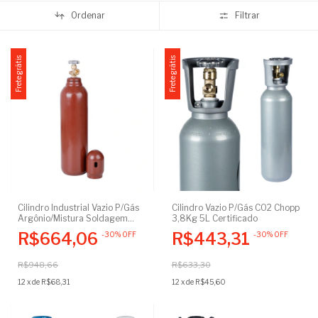
Ordenar
Filtrar
Frete grátis
Frete grátis
Cilindro Industrial Vazio P/Gás
Cilindro Vazio P/Gás CO2 Chopp
Argônio/Mistura Soldagem
3,8Kg 5L Certificado
MIG/TIG 7L 1m³ Certificado
R$664,06
R$443,31
-
30
%
OFF
-
30
%
OFF
R$948,66
R$633,30
12
x
de
R$68,31
12
x
de
R$45,60