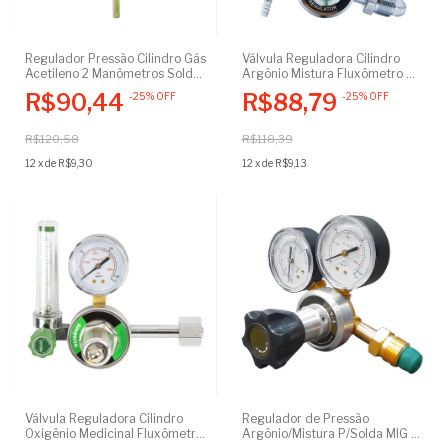
Regulador Pressão Cilindro Gás
Válvula Reguladora Cilindro
Acetileno 2 Manômetros Solda
Argônio Mistura Fluxômetro 0-
Corte Oxicombustível
25 Lpm Solda Mig e Tig
R$90,44
R$88,79
-
25
%
OFF
-
25
%
OFF
Brasagem
R$120,58
R$118,39
12
x
de
R$9,30
12
x
de
R$9,13
Válvula Reguladora Cilindro
Regulador de Pressão
Oxigênio Medicinal Fluxômetro
Argônio/Mistura P/Solda MIG e