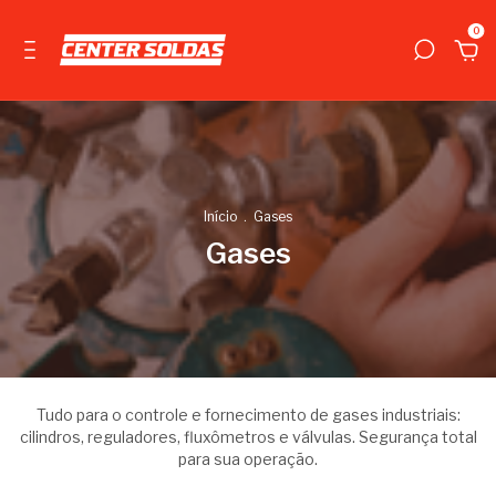
0
Início
.
Gases
Gases
Tudo para o controle e fornecimento de gases industriais:
cilindros, reguladores, fluxômetros e válvulas. Segurança total
para sua operação.