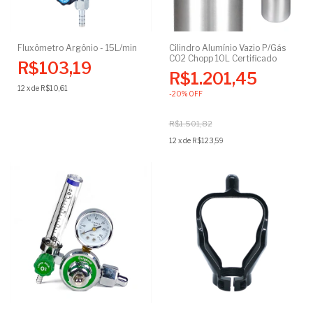
Fluxômetro Argônio - 15L/min
Cilindro Alumínio Vazio P/Gás
CO2 Chopp 10L Certificado
R$103,19
R$1.201,45
12
x
de
R$10,61
-
20
%
OFF
R$1.501,82
12
x
de
R$123,59