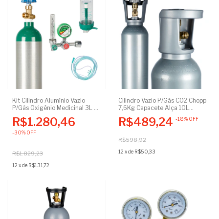
Kit Cilindro Alumínio Vazio
Cilindro Vazio P/Gás CO2 Chopp
P/Gás Oxigênio Medicinal 3L +
7,6Kg Capacete Alça 10L
Regulador de Pressão
Certificado
R$1.280,46
R$489,24
-
18
%
OFF
C/Fluxômetro e Cateter Nasal
C/Extensão
-
30
%
OFF
R$598,92
12
x
de
R$50,33
R$1.829,23
12
x
de
R$131,72