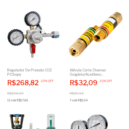
Regulador De Pressão CO2
Válvula Corta Chamas
P/Chope
Oxigênio/Acetileno
P/Regulador
R$268,82
R$32,09
-
10
%
OFF
-
10
%
OFF
R$298,69
R$35,65
12
x
de
R$27,65
7
x
de
R$5,54