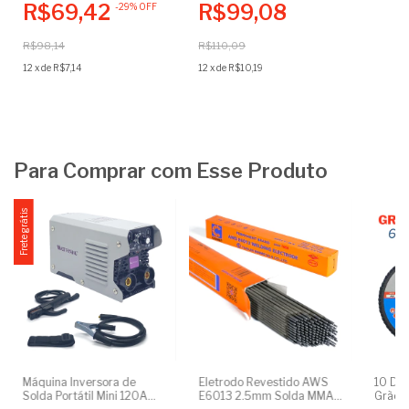
R$69,42
R$99,08
-
29
%
OFF
Elétrica
Automático - Visão Normal
R$98,14
R$110,09
12
x
de
R$7,14
12
x
de
R$10,19
Para Comprar com Esse Produto
Frete grátis
Máquina Inversora de
Eletrodo Revestido AWS
10 Dis
Solda Portátil Mini 120A
E6013 2.5mm Solda MMA
Grão 6