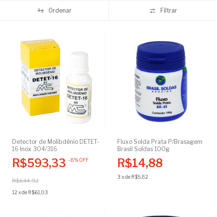
Ordenar
Filtrar
Detector de Molibdênio DETET-
Fluxo Solda Prata P/Brasagem
16 Inox 304/316
Brasil Soldas 100g
R$593,33
R$14,88
-
8
%
OFF
3
x
de
R$5,82
R$644,92
12
x
de
R$61,03