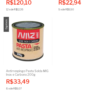
R$120,10
R$22,94
12
x
de
R$12,35
5
x
de
R$5,50
Esgotado
Antirrespingo Pasta Solda MIG
Inox e Carbono 200g
R$33,49
8
x
de
R$5,07