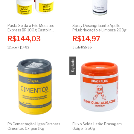
Pasta Solda a Frio Mecatec
Spray Desengripante Apollo
Express BR 100g Castolin
P/Lubrificação e Limpeza 200g
Eutectic
R$144,03
R$14,97
12
x
de
R$14,82
3
x
de
R$5,85
Esgotado
Pó Cementação Ligas Ferrosas
Fluxo Solda Latão Brasagem
Cimentox Oxigen 1Kg
Oxigen 250g