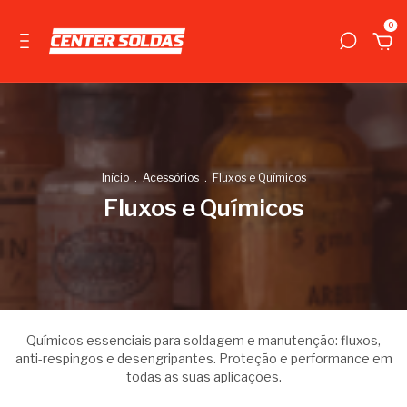
0
Início
.
Acessórios
.
Fluxos e Químicos
Fluxos e Químicos
Químicos essenciais para soldagem e manutenção: fluxos,
anti-respingos e desengripantes. Proteção e performance em
todas as suas aplicações.