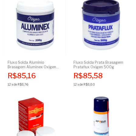
Fluxo Solda Alumínio
Fluxo Solda Prata Brasagem
Brasagem Aluminex Oxigen
Prataflux Oxigen 500g
200g
R$85,16
R$85,58
12
x
de
R$8,76
12
x
de
R$8,80