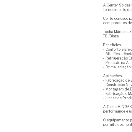
A Center Soldas 
fornecimento de 
Conte conosco pa
com produtos de
Tocha Máquina S
TBI/Binzel
Benefícios:
- Conforto e Erg
- Alta Resistênci
- Refrigeração Ef
- Precisão na A
- Ótima Isolação 
Aplicações:
- Fabricação de 
- Construção Nav
- Montagem de 
- Fabricação e 
- Linhas de Prod
A Tocha MIG 36KD
performance e us
O equipamento po
permite desmont