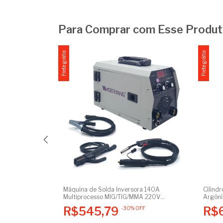
Para Comprar com Esse Produ
Frete grátis
Frete grátis
o Gás Argônio
Máquina de Solda Inversora 140A
Cilindr
a Mig e Tig
Multiprocesso MIG/TIG/MMA 220V
Argôni
50/60Hz + Acessórios
Certif
R$545,79
R$
-
30
%
OFF