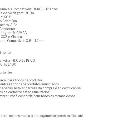
umíveis Compatíveis: 36KD, TBI/Binzel
ma de Soldagem: 300A
lho: 60%
o Cabo: 3m
amento: A Ar
 Connector
oldagem: MIG/MAG
, CO2 e Mistura
rame Compatível: 0.8 – 1.2mm
dimento:
-Feira - 8:00 às 18:00
00 às 17:00
ortantes:
iscal para todos os produtos.
 entrega todos os produtos anunciados.
o apenas se tiver certeza da compra e ao certificar-se
s de cadastro estão atualizados.
omprar, você concorda com todos os termos desse
pedido no mesmo dia para pagamentos confirmados até