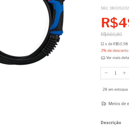
SKU:
3800500
R$4
R$660,80
12
x de
R$50,98
3% de desconto
Ver mais deta
28
em estoque
Meios de e
Descrição