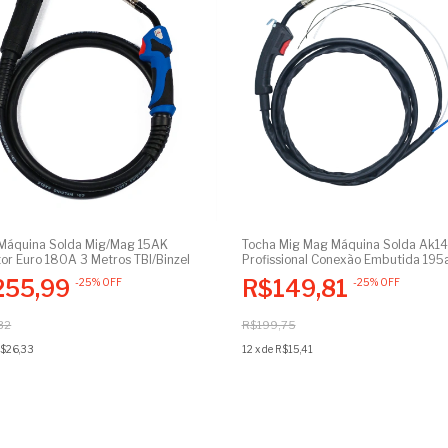
Máquina Solda Mig/Mag 15AK
Tocha Mig Mag Máquina Solda Ak14
or Euro 180A 3 Metros TBI/Binzel
Profissional Conexão Embutida 195
Sem Raspa Padrão Binzel Tbi
255,99
R$149,81
-
25
%
OFF
-
25
%
OFF
32
R$199,75
$26,33
12
x
de
R$15,41