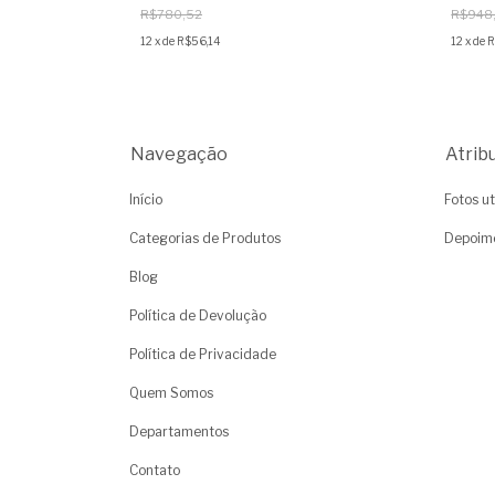
R$780,52
R$948
12
x
de
R$56,14
12
x
de
R
Navegação
Atrib
Início
Fotos ut
Categorias de Produtos
Depoim
Blog
Política de Devolução
Política de Privacidade
Quem Somos
Departamentos
Contato