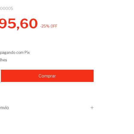
200005
95,60
-
25
%
OFF
pagando com Pix
lhes
nvio