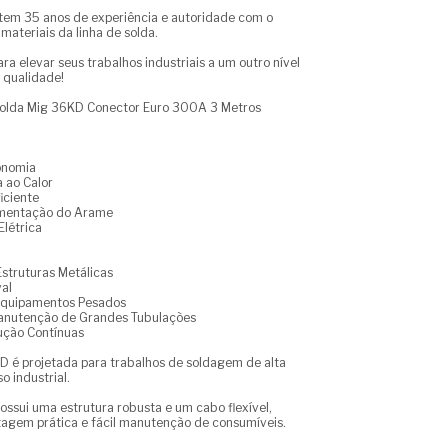
tem 35 anos de experiência e autoridade com o
materiais da linha de solda.
ra elevar seus trabalhos industriais a um outro nível
 qualidade!
olda Mig 36KD Conector Euro 300A 3 Metros
onomia
a ao Calor
iciente
limentação do Arame
Elétrica
Estruturas Metálicas
al
Equipamentos Pesados
Manutenção de Grandes Tubulações
ução Contínuas
 é projetada para trabalhos de soldagem de alta
o industrial.
ssui uma estrutura robusta e um cabo flexível,
agem prática e fácil manutenção de consumíveis.