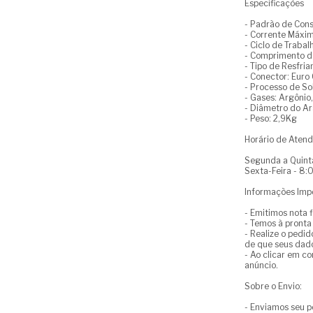
Especificações
- Padrão de Cons
- Corrente Máxi
- Ciclo de Traba
- Comprimento d
- Tipo de Resfri
- Conector: Euro
- Processo de S
- Gases: Argônio
- Diâmetro do A
- Peso: 2,9Kg
Horário de Aten
Segunda a Quinta
Sexta-Feira - 8:
Informações Imp
- Emitimos nota f
- Temos à pronta
- Realize o pedid
de que seus dado
- Ao clicar em c
anúncio.
Sobre o Envio:
- Enviamos seu 