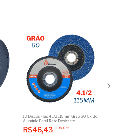
10 Discos Flap 4.1/2 115mm Grão 60 Óxido
Kit 10 Pares Lu
Alumínio Perfil Reto Desbaste
Petroleira Tota
Acabamento Aço Carbono Inoxidável
Proteção Epi Ca
R$46,43
R$158,
-
20
%
OFF
Esmerilhadeira