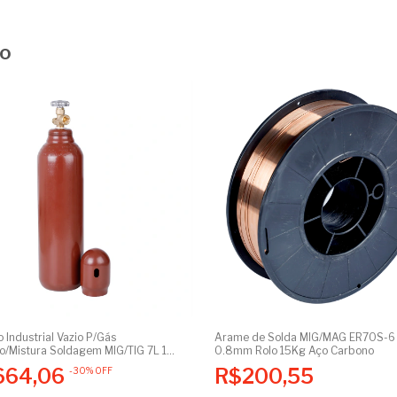
to
o Industrial Vazio P/Gás
Arame de Solda MIG/MAG ER70S-6
o/Mistura Soldagem MIG/TIG 7L 1m³
0.8mm Rolo 15Kg Aço Carbono
icado
664,06
R$200,55
-
30
%
OFF