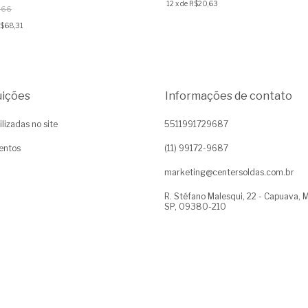
12
x
de
R$20,63
,66
$68,31
uições
Informações de contato
ilizadas no site
5511991729687
entos
(11) 99172-9687
marketing@centersoldas.com.br
R. Stéfano Malesqui, 22 - Capuava, 
SP, 09380-210