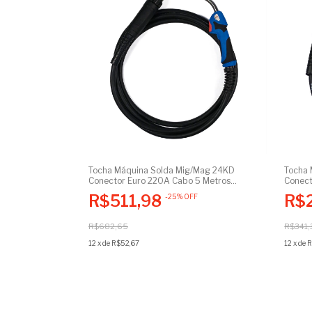
Tocha Máquina Solda Mig/Mag 24KD
Tocha 
Conector Euro 220A Cabo 5 Metros
Conect
Padrão de Consumíveis TBI/Binzel
R$511,98
R$
-
25
%
OFF
R$682,65
R$341,
12
x
de
R$52,67
12
x
de
R