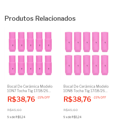
Produtos Relacionados
Bocal De Cerâmica Modelo
Bocal De Cerâmica Modelo
10N7 Tocha Tig 17/18/26
10N8 Tocha Tig 17/18/26
Embalagem Com 10 Un
Embalagem Com 10 Un
R$38,76
R$38,76
-
15
%
OFF
-
15
%
OFF
Soldagem Inox Alumínio
Soldagem Inox Alumínio
R$45,60
R$45,60
9
x
de
R$5,24
9
x
de
R$5,24